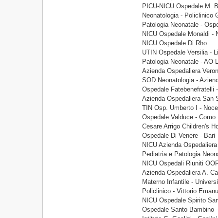
PICU-NICU Ospedale M. Bu
Neonatologia - Policlinico
Patologia Neonatale - Osp
NICU Ospedale Monaldi - N
NICU Ospedale Di Rho
UTIN Ospedale Versilia - L
Patologia Neonatale - AO L
Azienda Ospedaliera Veron
SOD Neonatologia - Aziend
Ospedale Fatebenefratelli 
Azienda Ospedaliera San S
TIN Osp. Umberto I - Nocer
Ospedale Valduce - Como
Cesare Arrigo Children's Ho
Ospedale Di Venere - Bari
NICU Azienda Ospedaliera
Pediatria e Patologia Neon
NICU Ospedali Riuniti OOR
Azienda Ospedaliera A. Car
Materno Infantile - Univers
Policlinico - Vittorio Ema
NICU Ospedale Spirito San
Ospedale Santo Bambino -